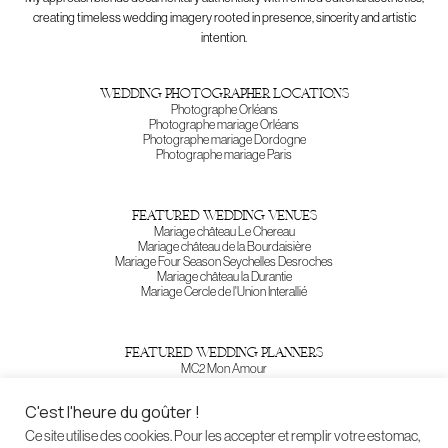
creating timeless wedding imagery rooted in presence, sincerity and artistic
intention.
wedding photographer locations
Photographe Orléans
Photographe mariage Orléans
Photographe mariage Dordogne
Photographe mariage Paris
featured wedding venues
Mariage château Le Chereau
Mariage château de la Bourdaisière
Mariage Four Season Seychelles Desroches
Mariage château la Durantie
Mariage Cercle de l'Union Interallié
featured wedding planners
MC2 Mon Amour
A Deux Mains
C'est l'heure du goûter !
Ce site utilise des cookies. Pour les accepter et remplir votre estomac,