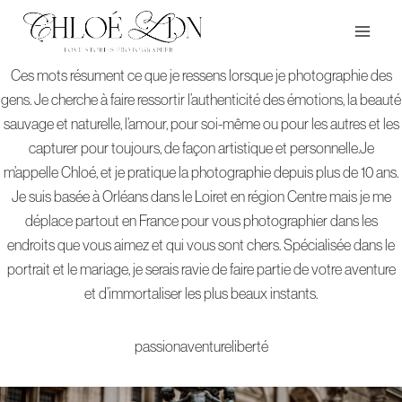
Aller
au
contenu
Ces mots résument ce que je ressens lorsque je photographie des
gens. Je cherche à faire ressortir l’authenticité des émotions, la beauté
sauvage et naturelle, l’amour, pour soi-même ou pour les autres et les
capturer pour toujours, de façon artistique et personnelle.Je
m’appelle Chloé, et je pratique la photographie depuis plus de 10 ans.
Je suis basée à Orléans dans le Loiret en région Centre mais je me
déplace partout en France pour vous photographier dans les
endroits que vous aimez et qui vous sont chers. Spécialisée dans le
portrait et le mariage, je serais ravie de faire partie de votre aventure
et d’immortaliser les plus beaux instants.
passionaventureliberté