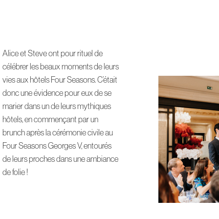
Alice et Steve ont pour rituel de
célébrer les beaux moments de leurs
vies aux hôtels Four Seasons. C’était
donc une évidence pour eux de se
marier dans un de leurs mythiques
hôtels, en commençant par un
brunch après la cérémonie civile au
Four Seasons Georges V, entourés
de leurs proches dans une ambiance
de folie !