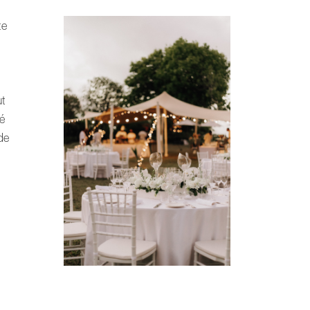
te
ut
ué
 de