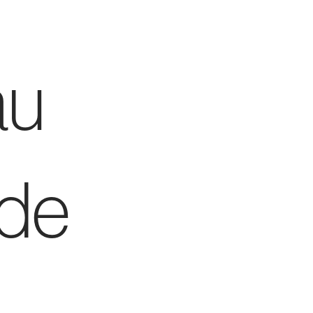
au
nde