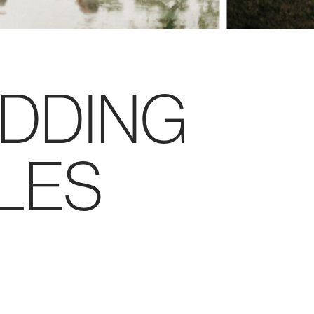
EDDING
LES