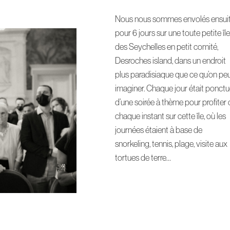
Nous nous sommes envolés ensui
pour 6 jours sur une toute petite île
des Seychelles en petit comité,
Desroches island, dans un endroit
plus paradisiaque que ce qu’on pe
imaginer. Chaque jour était ponct
d’une soirée à thème pour profiter
chaque instant sur cette île, où les
journées étaient à base de
snorkeling, tennis, plage, visite aux
tortues de terre…