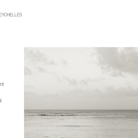
SEYCHELLES
nt
l