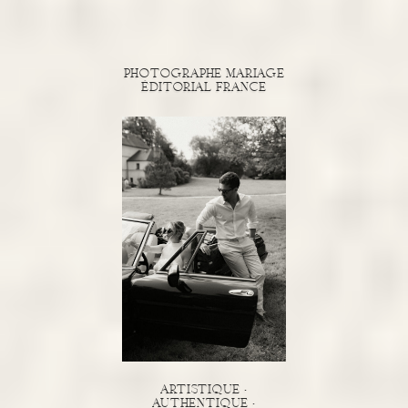
photographe mariage
éditorial france
artistique •
authentique •