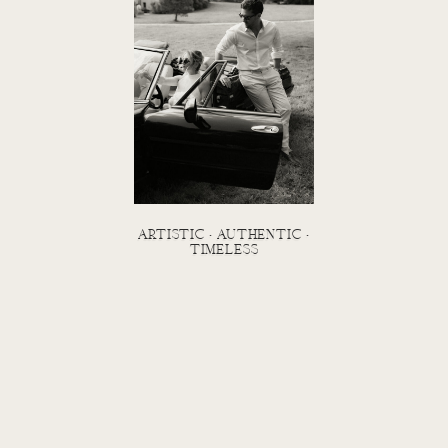
artistic • authentic •
timeless